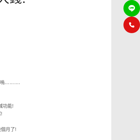
嗚……….
減功能!
!
個月了!