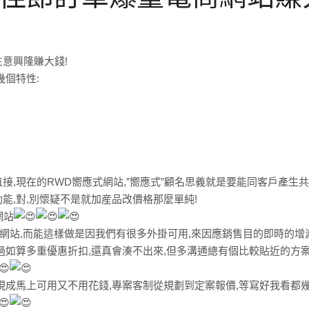
意興隆賺大錢!
幾個特性:
,現在的RWD嚮應式網站,”嚮應式”顧名思義就是要能同客戶產生共
能,對,別懷疑不是就加産品改價格那麼單純!
網站
網站,而能這樣做是因我們有很多外掛可用,來因應銷售目的即時的增
過如算多重優惠折扣,還真會湊不出來,但多溝通總有個比較貼近的方案
現成馬上可用又不用花錢,專案客制從規劃到定案報價,等寫好我看都幾