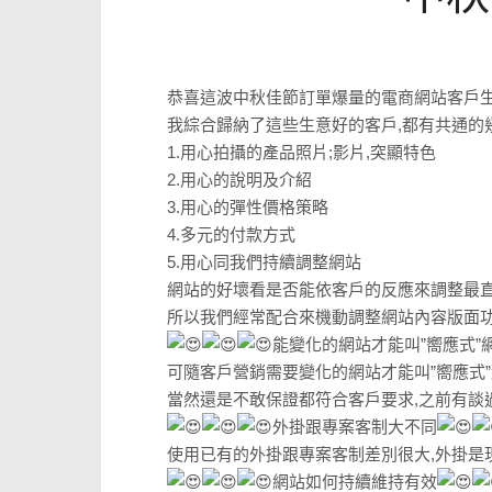
恭喜這波中秋佳節訂單爆量的電商網站客戶生
我綜合歸納了這些生意好的客戶,都有共通的
1.用心拍攝的產品照片;影片,突顯特色
2.用心的說明及介紹
3.用心的彈性價格策略
4.多元的付款方式
5.用心同我們持續調整網站
網站的好壞看是否能依客戶的反應來調整最直接
所以我們經常配合來機動調整網站內容版面功
能變化的網站才能叫”嚮應式”
可隨客戶營銷需要變化的網站才能叫”嚮應式”
當然還是不敢保證都符合客戶要求,之前有談
外掛跟專案客制大不同
使用已有的外掛跟專案客制差別很大,外掛是
網站如何持續維持有效