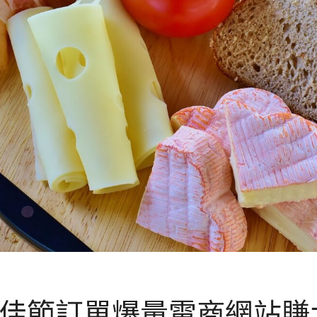
佳節訂單爆量電商網站賺