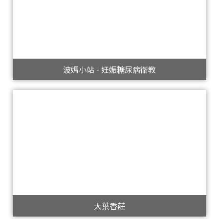
波媽小站 - 妊娠糖尿病衛教
大葉香莊