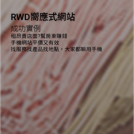
RWD嚮應式網站
成功實例
租昂貴店面?幫房東賺錢
手機網站平價又有效
找服務找產品找地點，大家都嘛用手機