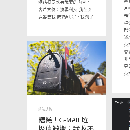
翻
網站摘要就有我要的內容。
片
客戶案例：淩雲科技 我在瀏
是
覽器要找“防偽印刷“，找到了
種
都
識
英
會
非
只
英
網站技術
糟糕！G-MAIL垃
圾信辨識；我收不