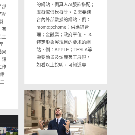
的網站，例真人AI服飾搭配；
了部
虛擬傢俱模擬等。 2.需要結
搭配
合內外部數據的網站，例：
製
momo;pchome；供應鏈管
，有
理；金融業；政府單位 。 3.
造工
特定形象展現目的要求的網
理
站，例：APPLE；TESLA等
結果
需要動畫及炫麗美工展現。
，讓
如看以上說明，可知道專
工作
的錯
比三