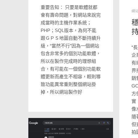
重要告知： 只要是軟體就都
網
會有壽命問題，對網站來說完
成當時的主機作業系統；
PHP；SQL版本，為何不能
跟ＧＰＳ地圖自動不斷持續升
級，“當然不行”因為一個網站
“
包含非常多的個別功能軟體，
企
所以在製作完成時的理想組
有
合，有可能在一個個別功能軟
界
體更新而產生不相容，輕則導
銷
致功能異常重則整個網站掛
G
掉，所以網站製作好
方
實
像
隨
但
拍