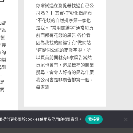
你嚐試過在瀏覧器找過自己公
司嗎？！ 其實打”彰化做網頁
“不花錢的自然排序第一家也
面都
是我。 ”常用關鍵字“通常每頁
”為
前面都有花錢的廣告 各位看
的製
因為我找的關鍵字有”做網站
下搜
“這幾個公認的商業字眼，所
查詢
以頁首前面就有5家廣告當然
的製
頁尾也會有，這是標準的商業
尋到
搜尋，會令人好奇的是為什麼
-
我公司會是非廣告排第一個。
就是
每家瀏
浮筒
策提供更多關於cookies使用及停用的相關資訊。
我接受