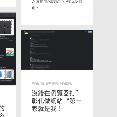
的漏動而來的安全小程式要修
正，
網站行銷
,
客戶案例
,
網站技術
沒錯在瀏覽器打”
彰化做網站“第一
的
家就是我！
容