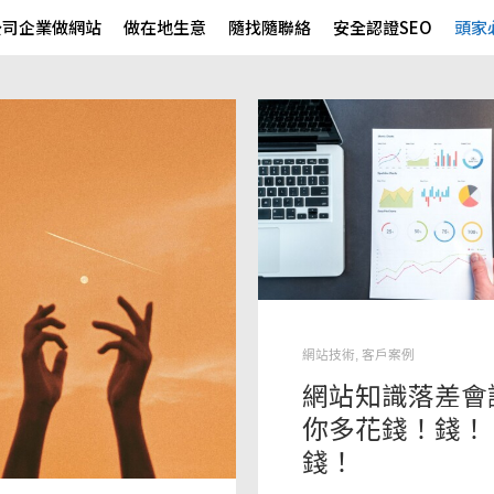
公司企業做網站
做在地生意
隨找隨聯絡
安全認證SEO
頭家
網站技術
,
客戶案例
網站知識落差會
你多花錢！錢！
錢！