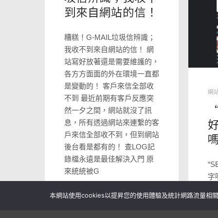
到來自網站的信！
糟糕！G-MAIL垃圾信辨識；
我收不到來自網站的信！ 網
站寫好放著還是需要維護的，
各方方面面的外在環境一直都
是變動的！ 客戶來信全部收
網
不到 最近前期有客戶反應突
“
然一夕之間，網站就沒了訊
息，所有透過網站來連繫的客
戶來信全部收不到，但到網站
後台看是都有的！ 查LOG記
錄檔永遠是最佳解決入門 原
“
來統統被G
字
釋
本網站使用cookies以提昇您的使用體驗及統計網路流量相關
為
站