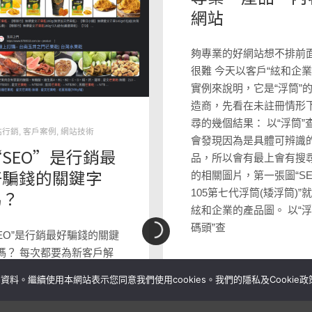
網站
夠專業的好網站想不排前
很難 今天以客戶“絃和企業
實例來說明，它是“浮筒”
造商，先看在未註冊情形
尋的幾個結果： 以“浮筒”
站行銷
,
客戶案例
,
網站技術
會發現因為是具體可辨識
SEO”是行銷最
品，所以會有最上會有搜
好騙錢的關鍵字
的相關圖片，第一張圖“SE
嗎？
105第七代浮筒(矮浮筒)”
絃和企業的產品圖。 以“
碼頭”查
SEO”是行銷最好騙錢的關鍵
嗎？ 每次都要為新客戶解
這個問題，我們做網站不會
資料。繼續使用本網站表示您同意我們使用cookies。我們的隱私及Cookie政
SEO多收錢，但製作的網
一定都有內含SEO。