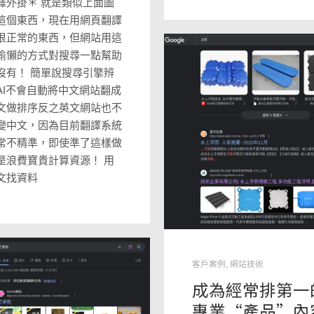
譯外掛＊ 就是類似上面圖
這個東西，現在用網頁翻譯
很正常的東西，但網站用這
偷懶的方式對搜尋一點幫助
沒有！ 簡單說搜尋引擎辨
AI不會自動將中文網站翻成
文做排序反之英文網站也不
變中文，因為目前翻譯系統
常不精準，即使準了這樣做
是浪費寶貴計算資源！ 用
文找資料
客戶案例
,
網站技術
成為經常排第一
專業“產品”內