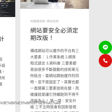
伺服器技術
,
網站技術
網站要安全必須定
期改版！
計
構成網站可以運作的平台有三
大要素： 1.作業系統 2.網頁
這
程式語言 3.資料庫 三要素都
多設
是由很多不斷變動的技術單元
構，
所結合，當網站開始運作的同
擎所
時，並不是固定了，其實也都
查
一直隨著三要素技術在變，而
：
維護就是讓它持續跑到不得不
改版為止！ 第一項：安全升
6%9E%B6%E5%88%97%E8%A1%A8
級 三不五時就會有因新發現