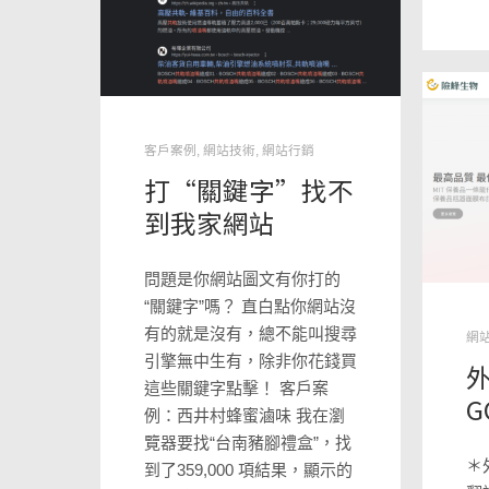
客戶案例
,
網站技術
,
網站行銷
打“關鍵字”找不
到我家網站
問題是你網站圖文有你打的
“關鍵字”嗎？ 直白點你網站沒
有的就是沒有，總不能叫搜尋
網
引擎無中生有，除非你花錢買
這些關鍵字點擊！ 客戶案
G
例：西井村蜂蜜滷味 我在瀏
覽器要找“台南豬腳禮盒”，找
＊
到了359,000 項結果​，顯示的