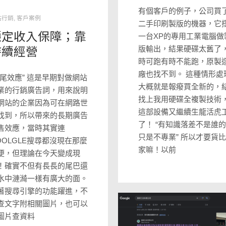
有個客戶的例子，公司買
站行銷
,
客戶案例
二手印刷製版的機器，它
穩定收入保障；靠
一台XP的專用工業電腦做
持續經營
版輸出，結果硬碟太舊了
時可跑有時不能跑，原製
廠也找不到。 這種情形處
長尾效應” 這是早期對做網站
大概就是報癈買全新的，
業的行銷廣告詞，用來說明
找上我用硬碟全複製技術
網站的企業因為可在網路世
這部設備又繼續生龍活虎
找到，所以帶來的長期廣告
了！ “有知識落差不是誰
售效應，當時其實連
只是不專業” 所以才要貨
OOLGLE搜尋都沒現在那麼
家嘛！以前
便，但理論在今天變成現
！確實不但有長長的尾巴還
水中漣𤀽一樣有廣大的面。
著搜尋引擎的功能躍進，不
查文字附相關圖片，也可以
圖片查資料