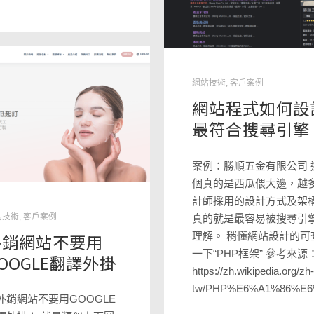
網站技術
,
客戶案例
網站程式如何設
最符合搜尋引擎
案例：勝順五金有限公司 
個真的是西瓜偎大邊，越
計師採用的設計方式及架
站技術
,
客戶案例
真的就是最容易被搜尋引
理解。 稍懂網站設計的可
外銷網站不要用
一下“PHP框架” 參考來源
OOGLE翻譯外掛
https://zh.wikipedia.org/zh-
tw/PHP%E6%A1%86%E
外銷網站不要用GOOGLE