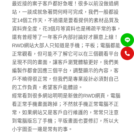
最近接的案子客戶都好急喔！很多以前沒做過網
站，一談成就急著問何時可完成，我們一般都設
定14個工作天，不過還是要看提供的素材品質及
資料齊全度，花3個月等資料也是稀疏平常的事，
還有曾經等了一年客戶內部討論好才願意上線！
RWD網站大部人只知道是手機；平板；電腦都能
正常觀看，但可能不了解它可以在三個觀看平台
呈現不同的畫面，讓客戶瀏覽體驗更好，我們美
編製作都會因應三個平台，調整顯示的內容，客
戶不曉得很正常，但我們是專業設計必須對自己
的工作負責，希望客戶能體諒。
經常看到很多網站明明是新做的RWD網頁，電腦
看正常手機畫面跑掉；不然就手機正常電腦不正
常，如果網站又是客戶自行維護的，常常只注意
到電腦版忘了手機；平版畫面也要修訂，所以大
小字圖歪一邊是常有的事。