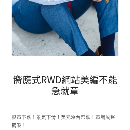
嚮應式RWD網站美編不能
急就章
股市下跌！景氣下滑！美元漲台幣跌！市場風聲
鶴唳！