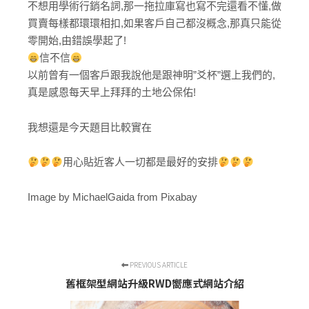
不想用學術行銷名詞,那一拖拉庫寫也寫不完還看不懂,做
買賣每樣都環環相扣,如果客戶自己都沒概念,那真只能從
零開始,由錯誤學起了!
信不信
以前曾有一個客戶跟我說他是跟神明”爻杯”選上我們的,
真是感恩每天早上拜拜的土地公保佑!
我想還是今天題目比較實在
用心貼近客人一切都是最好的安排
Image by MichaelGaida from Pixabay
PREVIOUS ARTICLE
舊框架型網站升級RWD嚮應式網站介紹