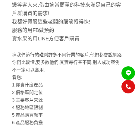
邊等客人來,借由適當簡單的科技來滿足自己的客
戶群購買的需求!
我都好佩服這些老闆的腦筋轉得快!
服務的用FB做預約
賣水果的用LINE方便客戶購買
搞我們這行的碰到許多不同行業的客戶,他們都會說網路
你們比較懂,要多教他們,其實每行業不同,別人成功案例
不一定可以套用.
看您:
1.你賣什麼產品
2.價格區間定位
3.主要客戶來源
4.服務地區限制
5.產品購買頻率
6.產品服務負擔