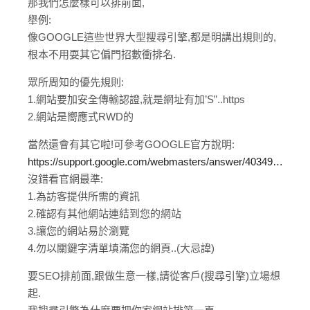
那我們怎麼樣可以排前面,
舉例:
像GOOGLE這些世界大型搜尋引擎,都是明講出規則的,
根本不用耍其它偏門招數衝排名.
眾所周知的優先規則:
1.網站要加安全傳輸認證,就是網址有加’S”..https
2.網站是嚮應式RWD的
當然還會有其它啦!可參考GOOGLE官方說明:
https://support.google.com/webmasters/answer/40349…
沒錯看官網最準:
1.為訪客提供所需的資訊
2.確認有其他網站連結到您的網站
3.讓您的網站易於瀏覽
4.勿以關鍵字清單填滿您的網頁..(大忌諱)
要SEO排前面,跟做生意一樣,請從客戶(搜尋引擎)立場想
起.