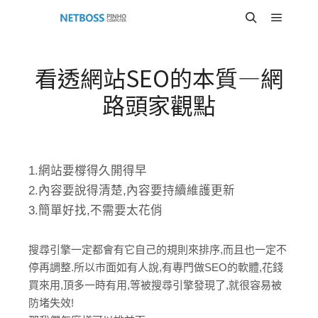
Main m
Search
看透網站SEO的本質—網
路頭家觀點
1.網站要橕得久開得早
2.內容要說得清楚,內容要持續維護更新
3.簡單好找,不需要太花俏
搜尋引擎一定都會有它自己的規則來排序,而且也一定不
停再調整.所以市面如有人說,有專門做SEO的軟體,花錢
買來用,頂多一時有用,等被搜尋引擎發現了,就很容易被
防堵失效!