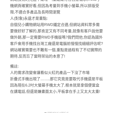
機網頁確實好看,但因為考量到手機小螢幕,所以排版受
限,不適合多產品及長時間瀏覽
人(對象)永遠才是重點:
自個兒小購物網站用RWD鐵定合適,但網站資料眾多需
要做好好了解的,那肯定又有不同考量,就像有客戶說他要
做外銷,那一定需要RWD手機版嗎?我們問他,你認為國外
客戶會用手機找台灣工廠還是電腦前慢慢找細細評估呢?
網站確實需要也不難有一個,重點是過程有了不切實際的
期待,反而忘了當時架站的本意了!
備註:
人的需求改變會讓看似火紅的產品一下沒了市場
折疊式手機出現了……..那它究竟是要取代手機還是平板
因為現在6.2吋大螢幕手機太大了,根本就是拿個便當盒
在講電話,但還是嫌畫面太小,平板拿在手上又太大太重!
PREVIOUS ARTICLE