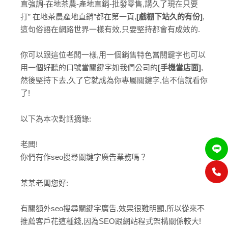
直強調-在地茶農-產地直銷-批發零售,講久了現在只要
打” 在地茶農產地直銷”都在第一頁,
[戲棚下站久的有份]
,
這句俗語在網路世界一樣有效,只要堅持都會有成效的.
你可以跟這位老闆一樣,用一個銷售特色當關鍵字也可以
用一個好聽的口號當關鍵字如我們公司的
[手機當店面]
,
然後堅持下去,久了它就成為你專屬關鍵字,信不信就看你
了!
以下為本次對話摘錄:
老闆!
你們有作seo搜尋關鍵字廣告業務嗎？
某某老闆您好:
有關額外seo搜尋關鍵字廣告,效果很難明顯,所以從來不
推薦客戶花這種錢,因為SEO跟網站程式架構關係較大!