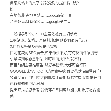
像您網站上的文字,我就覺得你提供得很好:
如:
在地茶農 產地直銷……..google第一頁
台灣茶 品質有保障…….google第二頁
一般搜尋引擎排SEO主要依據有二項參考
1.網站設計架構是否易判讀.(這點我們很有信心)
2.自然點擊量及內容是否完整.
目前花錢的SEO廣告,如果作法不好,有時反而會讓搜尋
引擎誤判成惡意網站,到時反而找不到就不好.
而目前網主要推廣告(關鍵字點擊)大都可自行同
GOOGLE或YAHOO申請付費帳號,雖要花點時間學習,但
預算少又可自行控制範圍,會比較能持續推廣,又能提升自
己行銷知識,可以試試!
提出來是請您參考,我們都希望同客戶能長期維持配合關
係.