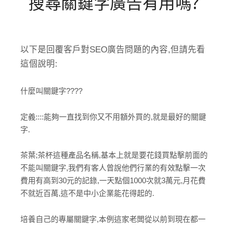
搜尋關鍵字廣告有用嗎?
以下是回覆客戶對SEO廣告問題的內容,但請先看
這個說明:
什麼叫關鍵字????
定義::::能夠一直找到你又不用額外買的,就是最好的關鍵
字.
茶葉;茶杯這種產品名稱,基本上就是要花錢買點擊前面的
不能叫關鍵字,我們有客人曾說他們行業的有效點擊一次
費用有高到30元的記錄,一天點個1000次就3萬元,月花費
不就近百萬,這不是中小企業能花得起的.
培養自己的專屬關鍵字,本例這家老闆從以前到現在都一