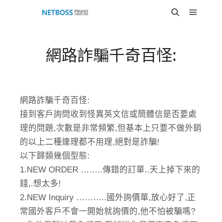
Main m
Search
網路詐騙千奇百怪:
網路詐騙千奇百怪:
接到客戶詢問收到怪異英文信或簡體信是否要處
理的問題,次數是非常頻繁,但基本上只要不做外銷
的以上二種連理都不用理,絕對是詐騙!
以下歸類幾個型態:
1.NEW ORDER ……..傳錯的訂單..天上掉下來的
錢,.想太多!
2.NEW Inquiry ………..國外詢價單,放心好了,正
常國外客戶不會一開始就詢價的,他不怕被騙嗎?