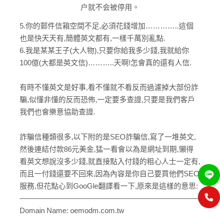
户就不会被停用。
5.你的郵件信箱空間不足,必須花錢增加…………..這個
也是快天天有,簡體英文都有,一樣千萬別亂點.
6.我是某某王子(大人物),只要你給我多少錢,我就給你
100億(大都是英文信)………..天啊!怎會真的還有人信.
有時不懂英文是好事,看不懂就不看反而過濾掉大部份詐
騙,似懂非懂的反而恐佈,一定要多查證,只要是我們客戶
我們也會樂意協助查證.
詐騙信種類很多,以下附的是SEO詐騙信,寫了一堆英文,
然後連結付款86元美金,猛一看會以為是網址到期,懶得
看英文想說沒多少錢,就直接點入付錢的粗心人士一定有,
而且一付錢還要不回來,因為內容是你自己要買他們SEO
服務,但花點心到GooGle翻譯看一下,原來是這樣的意思:
—————————————————————————
Domain Name: oemodm.com.tw