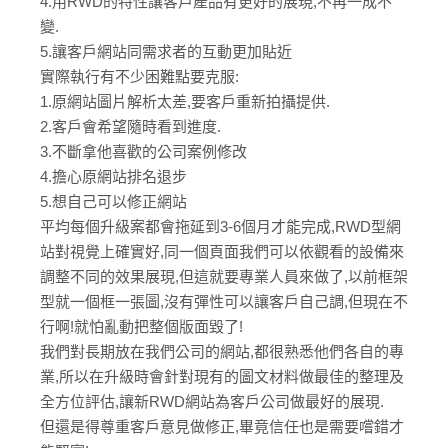
4.用RWD的特性讓客戶產品有更好的展現,不再一成不
變.
5.讓客戶網站同需求者的互動更加貼近
實際執行有不少困難點要克服:
1.原網站圖片解析太差,要客戶重新拍攝提供.
2.客戶會希望隨時看到進度.
3.不斷拿他喜歡的公司案例修改
4.擔心原網站排名退步
5.想自己可以修正網站
平均每個升級案都會拖延到3-6個月才能完成,RWD型網
站對視覺上確實好,同一個頁面我們可以依觀看的設備來
調整不同的效果展現,但這就要專業人員來做了,以前框架
型就一個框一張圖,沒有彈性可以讓客戶自己調,但現在不
行啊!就怕亂動把整個版面毀了!
我們對長期放在我們公司的網站,都很熟悉他們各自的專
業,所以在升級時會針對現有的圖文材料做最佳的整理及
全方位評估,讓新RWD網站為客戶公司做最好的展現.
但還是得尊重客戶意見做修正,畢竟信任也是需要嚐錯才