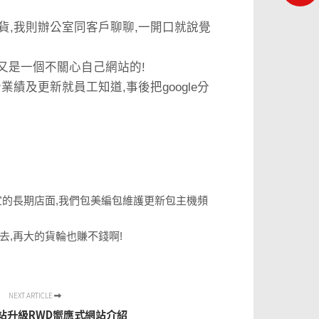
貨,我則辦公室同客戶聊聊,一開口就說覺
又是一個不關心自己網站的!
及更新就員工知道,事後把google分
宜的長期店面,我們包美編包維護更新包主機頻
去,再大的貨輪也賺不錢啊!
NEXT ARTICLE
站升級RWD嚮應式網站介紹