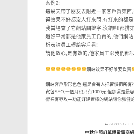
案例2:
這幾天帶了朋友去附近一家客戶買東西,
得效果不好都沒人打來問,有打來的都是
我當場查了它網站關鍵字,沒錯啊!都排
還好平常都是他家員工負責的,他們網站因
析表請員工轉給客戶看!
請他放心,是有效的,他家員工跟我們都
網站效果不好誰要負責
網站客戶形形色色,還是會有人把習慣把所有
寬包SEO,一個月也只有1000元,但卻還是最
術業有專攻—功能好建置棒的網站讓你強健的
PREVIOUS ARTICLE
中秋佳節訂單爆量電商網