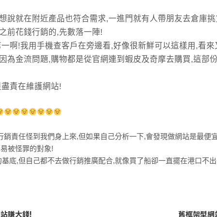
想說就在附近產品也符合需求,一進門就有人帶朋友去倉庫挑
之前花錢行銷的,先數落一陣!
第一啊!我用手機查客戶在旁邊看,好像很新鮮可以這樣用,看來
為金流問題,購物都是從官網連到蝦皮及奇摩去購買,這部份業績
很盡責在維護網站!
行銷責任怪到我們身上來,但如果自己分析一下,會發現做網站是最便
容易被怪罪的對象!
基底,但自己都不去做行銷推廣配合,就像買了船卻一直擺在港口不出
站賺大錢!
舊框架型網